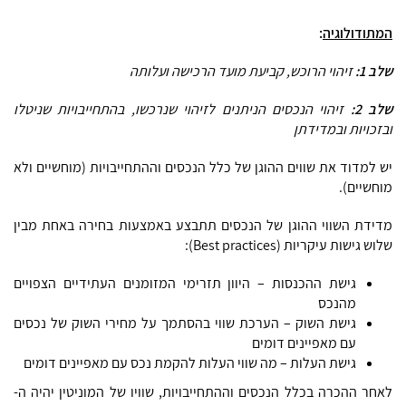
המתודולוגיה
:
שלב 1:
זיהוי הרוכש, קביעת מועד הרכישה
ועלותה
שלב 2:
זיהוי הנכסים הניתנים לזיהוי שנרכשו, בהתחייבויות שניטלו
ובזכויות ובמדידתן
יש למדוד את שווים ההוגן של כלל הנכסים וההתחייבויות (מוחשיים ולא
מוחשיים).
מדידת השווי ההוגן של הנכסים תתבצע באמצעות בחירה באחת מבין
שלוש גישות עיקריות (Best practices):
גישת ההכנסות – היוון תזרימי המזומנים העתידיים הצפויים
מהנכס
גישת השוק – הערכת שווי בהסתמך על מחירי השוק של נכסים
עם מאפיינים דומים
גישת העלות – מה שווי העלות להקמת נכס עם מאפיינים דומים
לאחר ההכרה בכלל הנכסים וההתחייבויות, שוויו של המוניטין יהיה ה-