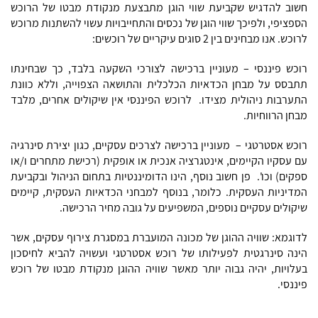
חשוב להדגיש שקביעת שווי הוגן מתבצעת מנקודת מבטו של הרוכש
הספציפי, ולפיכך שווי הוגן של נכסים והתחייבויות עשוי להשתנות מרוכש
לרוכש. אנו מבחינים בין 2 סוגים עיקריים של רוכשים:
רוכש פיננסי – מעוניין ברכישה לצורכי השקעה בלבד, כך שבחינתו
תתבסס על מבחן הכדאיות הכלכלית והתושאה הצפוייה, וללא כוונת
התערבות ניהולית מצידו. לרוכש הפיננסי אין שיקולים אחרים, מלבד
מבחן הרווחיות.
רוכש אסטרטגי – מעוניין ברכישה לצרכים עסקיים, כגון יצירת סינרגיה
עם עסקיו הקיימים, אינטגרציה אנכית או אופקית (רכישת מתחרים ו/או
ספקים) וכו'. פן חשוב נוסף, הינו הדומיננטיות בתחום הניהול ובקביעת
המדיניות העסקית. כלומר, בנוסף למבחני הכדאיות העסקית, קיימים
שיקולים עסקיים נוספים, המשפיעים על גובה מחיר הרכישה.
לדוגמא: שוויה ההוגן של מכונה המועברת במסגרת צירוף עסקים, אשר
הינה סינרגטית לפעילותו של רוכש אסטרטגי ועשויה להביא לחיסכון
בעלויות, יהיה גבוה יותר מאשר שוויה ההוגן מנקודת מבטו של רוכש
פיננסי.