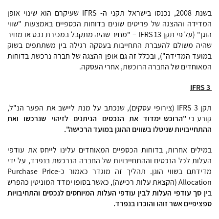
בשנת 2008, נכנסו בישראל תקני ה- IFRS שעיקרם הוא שינוי אופן
המדידה וההצגה של פריטים שונים בדוחות הכספיים באמצעות "שווי
הוגן" (על פי תקן 13 IFRS – "מחיר שהיה מתקבל במכירת נכס או מחיר
שהיה משולם להעברת התחייבות בעסקה רגילה בין משתתפים בשוק
במועד המדידה"), ובכלל זה גם אופן ההצגה של חברה נרכשת בדוחות
המאוחדים של החברה הרוכשת, אחרי העסקה.
IFRS
3
תקן 3 IFRS (צירופי עסקים), שנכתב על מנת ליישב את הפער הנ"ל,
קובע כי
"הרוכש ימדוד את הנ
כסים הנ
יתנ
ים לזיהוי שנ
רכשו ואת
ההתחייבויות שנ
יטלו בשווים ההוגן במועד הרכישה".
במילים אחרות, בדוחות הכספיים המאוחדים עלינו לייחס את עודפי
העלות לכל הנכסים וההתחייבויות של החברה הנרכשת בנפרד, על ידי
מדידתם בשווי הוגן. תהליך זה מוגדר כאמור כ-Purchase Price
Allocation (הקצאת עלות רכישה), כאשר בסופו ימדד המוניטין כהפרש
בין
סך עודפי העלות לבין עודפי העלות המיוחסים לנכסים והתחיבויות
ספציפיים אשר זוהו והוכרו בנפרד.