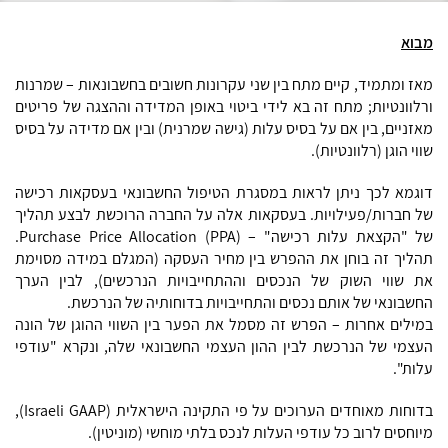
מבוא
מאז ומתמיד, קיים מתח בין שני עקרונות חשובים בחשבונאות – שמרנות
ורלוונטיות; מתח זה בא לידי ביטוי באופן המדידה וההצגה של פריטים
מאזניים, בין אם על בסיס עלות (גישה שמרנית) ובין אם מדידה על בסיס
שווי הוגן (רלוונטיות).
דוגמא לכך ניתן לראות במסגרת הטיפול החשבונאי בעסקאות רכישה
של חברות/פעילויות. בעסקאות אלה על החברה הרוכשת לבצע תהליך
של "הקצאת עלות רכישה" – (Purchase Price Allocation (PPA.
תהליך זה בוחן את ההפרש בין מחיר העסקה (המגלם במידה מסוימת
את שווי השוק של הנכסים וההתחייבויות הנרכשים), לבין הערך
החשבונאי של אותם נכסים והתחייבויות בדוחותיה של הנרכשת.
במילים אחרות – הפרש זה מסמל את הפער בין השווי ההוגן של הונה
העצמי של הנרכשת לבין ההון העצמי החשבונאי שלה, ונקרא "עודפי
עלות".
בדוחות מאוחדים הערוכים על פי התקינה הישראלית (Israeli GAAP),
מיוחסים לרוב כל עודפי העלות לנכס בלתי מוחשי (מוניטין).