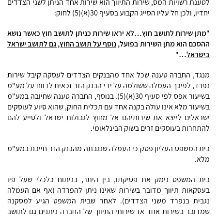
לטענת רשויות המס, שירות התיווך הוא שירות אחד הניתן לשני הצדדים
יחדיו, ולכן חל עליו הסייג הקבוע בסעיף 30(א)(5) לחוק:
"
מתן שירות לתושב חוץ…לא יראו שירות כניתן לתושב חוץ כאשר נושא
ההסכם הוא מתן השירות בפועל,
נוסף על תושב החוץ, גם לתושב ישראל
בישראל
…
"
מנגד, החברה טענה שכל אחד מהבנקים הצדדים לעסקה קיבל שירות
נפרד, לפיכך העמלה ששולמה על ידי הבנק הזר זכאית לדווח על מע"מ
בשיעור אפס לפי סעיף 30(א)(5). בנוסף, החברה טענה שחיובה במע"מ
בשיעור מלא אינו עולה בקנה אחד עם תכלית החוק, שהוא סיוע לעוסקים
ישראלים לייצא את שירותיהם אל מחוץ לגבולות ישראל ולסייע להם
להתחרות בעוסקים זרים בשוק הבינלאומי.
בית המשפט העליון פסק כי העמלה שנגבתה מהבנק הזר חייבת במע"מ
מלא.
בית המשפט נימק את פסיקתו, בין היתר, בניתוח כלכלי שעל פיו
בעסקאות תיווך מדובר בשירות שאינו ניתן להפרדה (אף אם העמלה
נגבית בנפרד משני הצדדים). לאחר שבית המשפט הגיע למסקנה
שמדובר בשירות אחד אז שירותי התיווך של החברה ניתנים גם לתושב