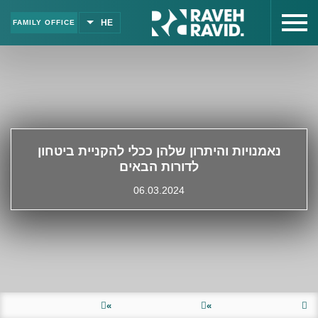
HE
FAMILY OFFICE
Click
to
open
or
שִׂים
close
לֵב:
site
בְּאֲתָר
menu
זֶה
מֻפְעֶלֶת
מַעֲרֶכֶת
נאמנויות והיתרון שלהן ככלי להקניית ביטחון
"נָגִישׁ
לדורות הבאים
בִּקְלִיק"
הַמְּסַיַּעַת
06.03.2024
לִנְגִישׁוּת
הָאֲתָר.
»
»
עמוד הבית
חדשות ועדכונים
חדשות ועדכונים