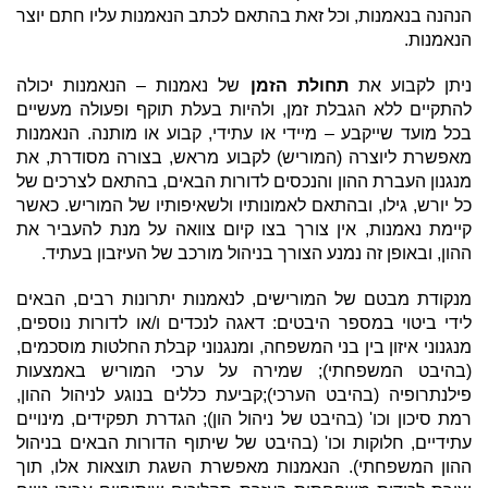
הנהנה בנאמנות, וכל זאת בהתאם לכתב הנאמנות עליו חתם יוצר
הנאמנות.
ניתן לקבוע את
תחולת הזמן
של נאמנות – הנאמנות יכולה
להתקיים ללא הגבלת זמן, ולהיות בעלת תוקף ופעולה מעשיים
בכל מועד שייקבע – מיידי או עתידי, קבוע או מותנה. הנאמנות
מאפשרת ליוצרה (המוריש) לקבוע מראש, בצורה מסודרת, את
מנגנון העברת ההון והנכסים לדורות הבאים, בהתאם לצרכים של
כל יורש, גילו, ובהתאם לאמונותיו ולשאיפותיו של המוריש. כאשר
קיימת נאמנות, אין צורך בצו קיום צוואה על מנת להעביר את
ההון, ובאופן זה נמנע הצורך בניהול מורכב של העיזבון בעתיד.
מנקודת מבטם של המורישים, לנאמנות יתרונות רבים, הבאים
לידי ביטוי במספר היבטים: דאגה לנכדים ו/או לדורות נוספים,
מנגנוני איזון בין בני המשפחה, ומנגנוני קבלת החלטות מוסכמים,
(בהיבט המשפחתי); שמירה על ערכי המוריש באמצעות
פילנתרופיה (בהיבט הערכי);קביעת כללים בנוגע לניהול ההון,
רמת סיכון וכו' (בהיבט של ניהול הון); הגדרת תפקידים, מינויים
עתידיים, חלוקות וכו' (בהיבט של שיתוף הדורות הבאים בניהול
ההון המשפחתי). הנאמנות מאפשרת השגת תוצאות אלו, תוך