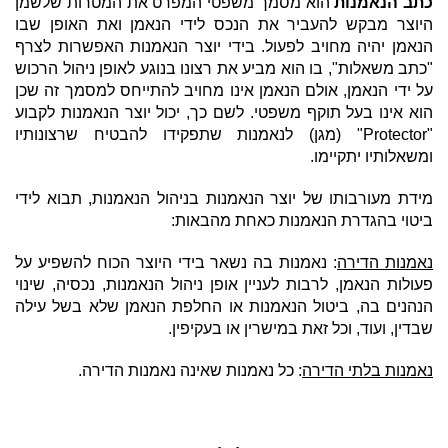
כתב הנאמנות
הוא מסמך משפטי המפרט את המטרות שלשמן
היוצר מבקש להעביר את הנכס לידי הנאמן ואת האופן שבו
הנאמן יהיה מחויב לפעול. בידי יוצר הנאמנות האפשרות לצרף
"כתב משאלות", בו הוא מביע את רצונו בנוגע לאופן ניהול הרכוש
על ידי הנאמן, אולם הנאמן אינו מחויב להתייחס למסמך זה שכן
הוא אינו בעל תוקף משפטי. לשם כך, יכול יוצר הנאמנות לקבוע
"Protector" (מגן) לנאמנות שתפקידו להבטיח שרצונותיו
ומשאלותיו יתקיימו.
מידת מעורבותו של יוצר הנאמנות בניהול הנאמנות, תבוא לידי
ביטוי בהגדרת הנאמנות כאחת מהבאות:
נאמנות הדירה
: נאמנות בה נשאר בידי היוצר הכוח להשפיע על
פעולות הנאמן, לרבות לעניין אופן ניהול הנאמנות, נכסיה, שינוי
הנהנים בה, ביטול הנאמנות או החלפת הנאמן שלא בשל עילה
שבדין, ועוד, וכל זאת במישרין או בעקיפין.
נאמנות בלתי הדירה
: כל נאמנות שאינה נאמנות הדירה.