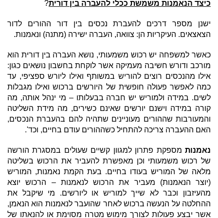
כיצד הנאמנות משמשת ככלי להעברה בין דורית
?
ישנן מספר דרכים להעברת נכסים בין דור ההורים לדור
הצאצאים. העיקריות הן: צוואה, העברה ישירה (מתנה) ונאמנות.
כאשר למשפחה יש רכוש משמעותי, נושא העברה בין דורית הוא
מורכב ודורש חשיבה מעמיקה אשר לוקחת בחשבון נושאים כגון:
אילו מהנכסים רוצים להוריש במשותף ואילו ליורש ספציפי, עד
כמה לאפשר פעולה חופשית של היורשים ברכוש ואילו מגבלות
לשים. במידה ולמוריש יש חברה בבעלותו – מי ינהל אותה, מה
קורה במידה וישנם יורשים שאינם כשירים, מה מידת השליטה
והמעורבות שההורים מעוניינים שתהיה להם בהעברת הנכסים,
האם ההעברה צריכה להתחיל כשההורים עודם בחיים, וכד'.
נאמנות
מספקת פתרון למגוון קשיים שעולים במסגרת הורשה
של רכוש משמעותי וכן מאפשרת להעביר את הרכוש בשליטה
מלאה של המוריש בעודו בחיים. בעת הקמת נאמנות, המוריש
(יוצר הנאמנות) מעביר את הרכוש לנאמנות – הרכוש יוצא
מהעיזבון וכבר לא שייך למוריש או ליורשים. מי שיקבל את
ההחלטה על הנעשה ברכוש לאחר שהועבר לנאמנות הוא הנאמן,
אשר יבצע פעולות לצורך מימוש מטרה מסוימת או להנאתו של