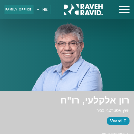
HE
FAMILY OFFICE
Click
to
open
or
שִׂים
close
לֵב:
site
בְּאֲתָר
menu
זֶה
מֻפְעֶלֶת
מַעֲרֶכֶת
"נָגִישׁ
בִּקְלִיק"
הַמְּסַיַּעַת
לִנְגִישׁוּת
הָאֲתָר.
רון אלקלעי, רו"ח
יועץ אסטרטגי בכיר
Vcard
Click
to
download