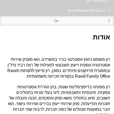
רון
03-7676999
Call
אלקלעי,
to
רו"ח
רון
Vcard
Ron@Raveh-Ravid.co.il
Send
אלקלעי,
email
רו"ח
to
»
רון
עמוד הבית
אנשי צוות
אלקלעי,
רו"ח
אודות
רון משמש כיועץ אסטרטגי בכיר במשרדנו. הוא מעניק שירותי
אסטרטגיה עסקית וייעוץ חשבונאי לפעילות של רווה רביד נדל"ן
ובמסגרת פרויקטים מיוחדים. כמוכן, רון מייעץ ללקוחות Raveh
Ravid Family Office בנקודות הכרעה משמעותיות.
רון מומחה בדיסציפלינות שונות, בהן הגדרת אסטרטגיות
עסקיות, פיננסיות וחשבונאיות, ליווי בעלי מניות בתהליכים
חשובים, סיוע בתהליכי משא ומתן והסכמים, הכנה והובלה של
תוכניות התייעלות, מתן שירותי ייעוץ בכירים ושירותי גישור. הוא
חבר במועצות מנהלים של כמה חברות, לרבות שתי חברות