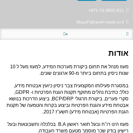
to
to
download
redirect
מעוז
מעוז
972-73-3502-811+
Call
פליר,
פליר,
to
CPA,
CPA,
מעוז
CISA,
CISA,
MaozF@raveh-ravid.co.il
Send
פליר,
CDPSE
CDPSE
email
CPA,
Vcard
profile
to
CISA,
»
מעוז
CDPSE
עמוד הבית
אנשי צוות
פליר,
CPA,
CISA,
אודות
CDPSE
מעוז מנהל את תחום ביקורת מערכות המידע, למעוז מעל ל 10
שנות ניסיון בתחום ביותר מ-90 ארגונים שונים.
במסגרת פעילותו המקצועית צבר ניסיון כיועץ אבטחת מידע,
כולל: כתיבת נהלים מתוקף תקנות הגנת הפרטיות ו- GDPR,
סקרי פערים, ביקורת תרגולי BCP/DRP, ביצוע הדרכות בנושא
אבטחת מידע והגנת הפרטיות וביצוע בקרות והטמעה של תקנות
הגנת הפרטיות (אבטחת מידע) תשע"ז 2017.
מעוז הינו רו"ח ובעל תואר ראשון B.A בכלכלה וחשבונאות ובעל
רישיון בודק שכר מוסמך מטעם משרד העבודה.